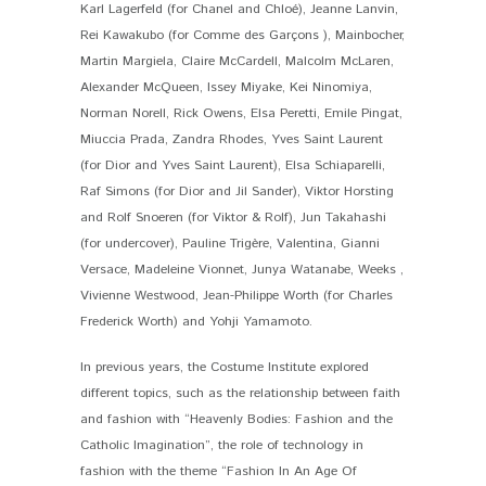
Karl Lagerfeld (for Chanel and Chloé), Jeanne Lanvin,
Rei Kawakubo (for Comme des Garçons ), Mainbocher,
Martin Margiela, Claire McCardell, Malcolm McLaren,
Alexander McQueen, Issey Miyake, Kei Ninomiya,
Norman Norell, Rick Owens, Elsa Peretti, Emile Pingat,
Miuccia Prada, Zandra Rhodes, Yves Saint Laurent
(for Dior and Yves Saint Laurent), Elsa Schiaparelli,
Raf Simons (for Dior and Jil Sander), Viktor Horsting
and Rolf Snoeren (for Viktor & Rolf), Jun Takahashi
(for undercover), Pauline Trigère, Valentina, Gianni
Versace, Madeleine Vionnet, Junya Watanabe, Weeks ,
Vivienne Westwood, Jean-Philippe Worth (for Charles
Frederick Worth) and Yohji Yamamoto.
In previous years, the Costume Institute explored
different topics, such as the relationship between faith
and fashion with “Heavenly Bodies: Fashion and the
Catholic Imagination”, the role of technology in
fashion with the theme “Fashion In An Age Of