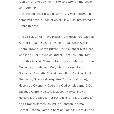
fashion chronology from 1870 to 2020, a time scale
to modernity.
The second section will have mostly white looks, but
some will have a “pop of color”, it will be interpreted as
jumps in time.
The exhibition will have pieces from designers such as
Azzedine Alaïa, Cristóbal Balenciaga, Boué Soeurs,
Thom Browne, Sarah Burton (for Alexander McQueen),
Christian Dior, House of Drecoll, Jacques Fath, Tom
Ford (for Gucci), Mariano Fortuny and Madrazo, John
Galliano ( for Maison Margiela, Dior and John
Galliano), Gabrielle Chanel, Jean Paul Gaultier, Rudi
Gernreich, Nicolas Ghesquière (for Louis Vuitton),
Hubert de Givenchy, Georgina Godley, Madame Grès,
Jacques Griffe, Halston, Elizabeth Hawes, Iris van
Herpen, Marc Jacobs (for Perry Ellis and Marc Jacobs)
and Charles James, as well as Jantzen, Norma
Kamali, Donna Karan, Christian Lacroix, Helmut Lang,