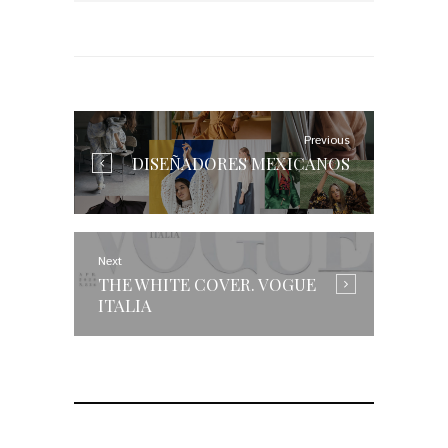
NAVEGACIÓN
DE
ENTRADAS
Previous
Previous
DISEÑADORES MEXICANOS
post:
Next
Next
THE WHITE COVER. VOGUE
post:
ITALIA