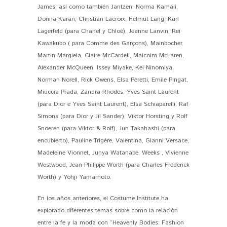
James, así como también Jantzen, Norma Kamali,
Donna Karan, Christian Lacroix, Helmut Lang, Karl
Lagerfeld (para Chanel y Chloé), Jeanne Lanvin, Rei
Kawakubo ( para Comme des Garçons), Mainbocher,
Martin Margiela, Claire McCardell, Malcolm McLaren,
Alexander McQueen, Issey Miyake, Kei Ninomiya,
Norman Norell, Rick Owens, Elsa Peretti, Emile Pingat,
Miuccia Prada, Zandra Rhodes, Yves Saint Laurent
(para Dior e Yves Saint Laurent), Elsa Schiaparelli, Raf
Simons (para Dior y Jil Sander), Viktor Horsting y Rolf
Snoeren (para Viktor & Rolf), Jun Takahashi (para
encubierto), Pauline Trigère, Valentina, Gianni Versace,
Madeleine Vionnet, Junya Watanabe, Weeks , Vivienne
Westwood, Jean-Philippe Worth (para Charles Frederick
Worth) y Yohji Yamamoto.
En los años anteriores, el Costume Institute ha
explorado diferentes temas sobre como la relación
entre la fe y la moda con “Heavenly Bodies: Fashion