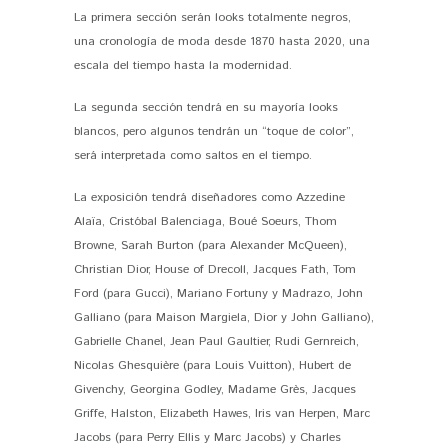
La primera sección serán looks totalmente negros,
una cronología de moda desde 1870 hasta 2020, una
escala del tiempo hasta la modernidad.
La segunda sección tendrá en su mayoría looks
blancos, pero algunos tendrán un “toque de color”,
será interpretada como saltos en el tiempo.
La exposición tendrá diseñadores como Azzedine
Alaïa, Cristóbal Balenciaga, Boué Soeurs, Thom
Browne, Sarah Burton (para Alexander McQueen),
Christian Dior, House of Drecoll, Jacques Fath, Tom
Ford (para Gucci), Mariano Fortuny y Madrazo, John
Galliano (para Maison Margiela, Dior y John Galliano),
Gabrielle Chanel, Jean Paul Gaultier, Rudi Gernreich,
Nicolas Ghesquière (para Louis Vuitton), Hubert de
Givenchy, Georgina Godley, Madame Grès, Jacques
Griffe, Halston, Elizabeth Hawes, Iris van Herpen, Marc
Jacobs (para Perry Ellis y Marc Jacobs) y Charles